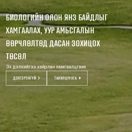
БИОЛОГИЙН ОЛОН ЯНЗ БАЙДЛЫГ
ХАМГААЛАХ, УУР АМЬСГАЛЫН
ӨӨРЧЛӨЛТӨД ДАСАН ЗОХИЦОХ
ТӨСӨЛ
Эх дэлхийгээ хайрлан хамгаалцгаая
ДЭЛГЭРЭНГҮЙ
ТАНИЛЦУУЛГА