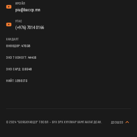
ИМЭЙЛ
piu@baccp.mn
УТАС
(+976) 7014 0166
ХАНДАЛТ
ӨНӨӨДӨР:
47038
ЭНЭ 7 ХОНОГТ:
44416
ЭНЭ САРД:
116548
НИЙТ:
1280173
© 2024 "БОЯБХУАӨДЗ" ТӨСӨЛ • БҮХ ЭРХ ХУУЛИАР ХАМГААЛАГДСАН.
ДЭЭШЭЭ