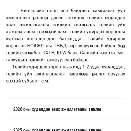
Биологийн олон янз байдлыг хамгаалах уур
амьсгалын өөрчлөлтөд дасан зохицох төслийн худалдан
авах ажиллагааны жилийн төлөвлөгөө нь төслийн үйл
ажиллагааны төлөвлөгөөтэй хамт төслийн удирдах хорооны
хурлаар хэлэлцэгдэн батлагддаг. Төслийн удирдах
хороо нь БОАЖЯ-ны ТНБД-аар ахлуулсан байдаг бөгөөд
төслийн зөвлөх баг, ТХГН, KFW банк, Сангийн яам гэх мэт
талуудын төлөөллийг хамруулсан байдаг.
Төслийн удирдах хороо нь жилд 1-2 удаа хуралддаг,
төслийн үйл ажиллагааны төлөлвлөгөөнд өөрчлөлт оруулах
эрхтэй субьект юм.
2026 оны худалдан авах ажиллагааны төлөвлөгөө
2025 оны худалдан авах ажиллагааны төлөвлөгөө