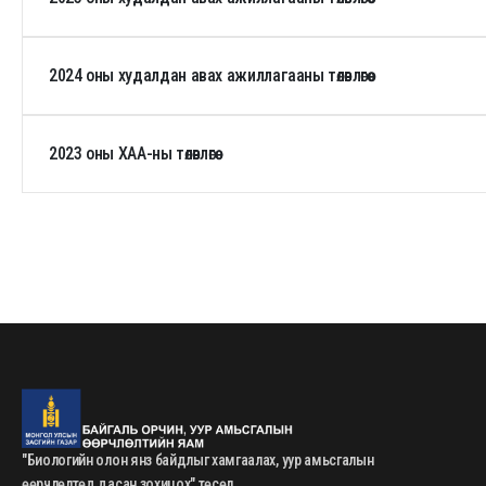
2024 оны худалдан авах ажиллагааны төлөвлөгөө
2023 оны ХАА-ны төлөвлөгөө
"Биологийн олон янз байдлыг хамгаалах, уур амьсгалын
өөрчлөлтөд дасан зохицох" төсөл