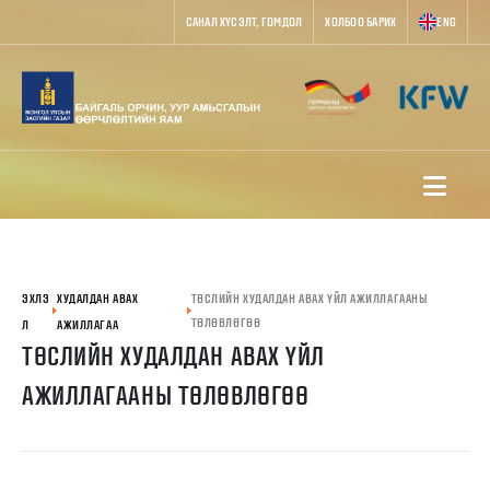
САНАЛ ХҮСЭЛТ, ГОМДОЛ
ХОЛБОО БАРИХ
ENG
ЭХЛЭ
ХУДАЛДАН АВАХ
ТӨСЛИЙН ХУДАЛДАН АВАХ ҮЙЛ АЖИЛЛАГААНЫ
ТӨЛӨВЛӨГӨӨ
Л
АЖИЛЛАГАА
ТӨСЛИЙН ХУДАЛДАН АВАХ ҮЙЛ
АЖИЛЛАГААНЫ ТӨЛӨВЛӨГӨӨ