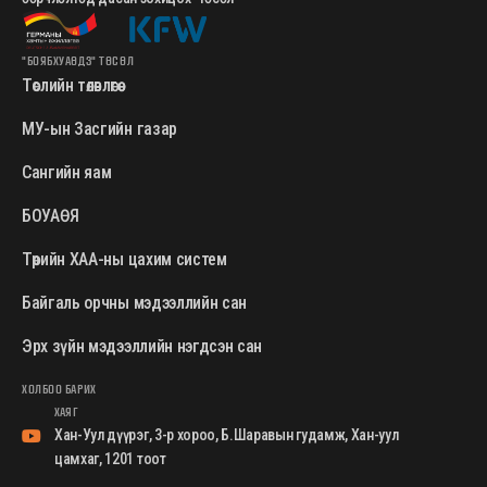
"БОЯБХУАӨДЗ" ТӨСӨЛ
Төслийн төлөвлөгөө
МУ-ын Засгийн газар
Сангийн яам
БОУАӨЯ
Төрийн ХАА-ны цахим систем
Байгаль орчны мэдээллийн сан
Эрх зүйн мэдээллийн нэгдсэн сан
ХОЛБОО БАРИХ
ХАЯГ
Хан-Уул дүүрэг, 3-р хороо, Б.Шаравын гудамж, Хан-уул
цамхаг, 1201 тоот