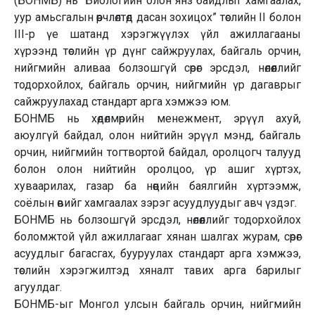
(БОНМБ) нь “Биологийн олон янз байдлыг хамгаалах,
уур амьсгалын өөрчлөлтөд дасан зохицох” төслийн II болон
III-р үе шатанд хэрэгжүүлэх үйл ажиллагааны
хүрээнд төслийн үр дүнг сайжруулах, байгаль орчин,
нийгмийн аливаа болзошгүй сөрөг эрсдэл, нөлөөллийг
тодорхойлох, байгаль орчин, нийгмийн үр дагаврыг
сайжруулахад стандарт арга хэмжээ юм.
БОНМБ нь хөдөлмөрийн менежмент, эрүүл ахуй,
аюулгүй байдал, олон нийтийн эрүүл мэнд, байгаль
орчин, нийгмийн тогтвортой байдал, оролцогч талууд
болон олон нийтийн оролцоо, үр ашиг хүртэх,
хуваарилах, газар ба нөөцийн баялгийн хүртээмж,
соёлын өвийг хамгаалах зэрэг асуудлуудыг авч үздэг.
БОНМБ нь болзошгүй эрсдэл, нөлөөллийг тодорхойлох
боломжтой үйл ажиллагааг хянан шалгах журам, сөрөг
асуудлыг багасгах, бууруулах стандарт арга хэмжээ,
төслийн хэрэгжилтэд хяналт тавих арга барилыг
агуулдаг.
БОНМБ-ыг Монгол улсын байгаль орчин, нийгмийн