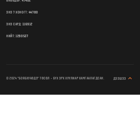
ӨНӨӨДӨР:
47402
ЭНЭ 7 ХОНОГТ:
44780
ЭНЭ САРД:
116912
НИЙТ:
1280537
© 2024 "БОЯБХУАӨДЗ" ТӨСӨЛ • БҮХ ЭРХ ХУУЛИАР ХАМГААЛАГДСАН.
ДЭЭШЭЭ