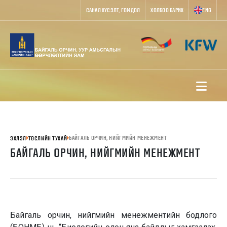
САНАЛ ХҮСЭЛТ, ГОМДОЛ
ХОЛБОО БАРИХ
ENG
БАЙГАЛЬ ОРЧИН, НИЙГМИЙН МЕНЕЖМЕНТ
ЭХЛЭЛ
ТӨСЛИЙН ТУХАЙ
БАЙГАЛЬ ОРЧИН, НИЙГМИЙН МЕНЕЖМЕНТ
Байгаль орчин, нийгмийн менежментийн бодлого