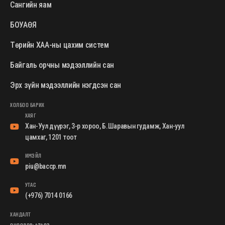
Сангийн яам
БОУАӨЯ
Төрийн ХАА-ны цахим систем
Байгаль орчны мэдээллийн сан
Эрх зүйн мэдээллийн нэгдсэн сан
ХОЛБОО БАРИХ
ХАЯГ
Хан-Уул дүүрэг, 3-р хороо, Б.Шаравын гудамж, Хан-уул
цамхаг, 1201 тоот
ИМЭЙЛ
piu@baccp.mn
УТАС
(+976) 7014 0166
ХАНДАЛТ