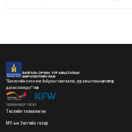
"Биологийн олон янз байдлыг хамгаалах, уур амьсгалын өөрчлөлтөд
дасан зохицох" төсөл
"БОЯБХУАӨДЗ" ТӨСӨЛ
Төслийн төлөвлөгөө
МУ-ын Засгийн газар