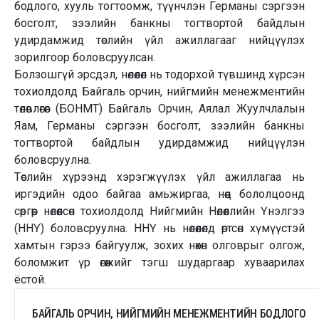
бодлого, хууль тогтоомж, түүнчлэн Германы сэргээн
босголт, зээлийн банкны тогтвортой байдлын
удирдамжид төслийн үйл ажиллагааг нийцүүлэх
зорилгоор боловсруулсан.
Болзошгүй эрсдэл, нөлөөлөл нь тодорхой түвшинд хүрсэн
тохиолдолд Байгаль орчин, нийгмийн менежментийн
төлөвлөгөөг (БОНМТ) Байгаль Орчин, Аялал Жуулчлалын
Яам, Германы сэргээн босголт, зээлийн банкны
тогтвортой байдлын удирдамжид нийцүүлэн
боловсруулна.
Төслийн хүрээнд хэрэгжүүлэх үйл ажиллагаа нь
иргэдийн одоо байгаа амьжиргаа, нөөц бололцоонд
сөргөөр нөлөөлсөн тохиолдолд Нийгмийн Нөлөөллийн Үнэлгээ
(ННҮ) боловсруулна. ННҮ нь нөлөөлөлд өртсөн хүмүүстэй
хамтын гэрээ байгуулж, зохих нөхөн олговрыг олгож,
боломжит үр өгөөжийг тэгш шударгаар хуваарилах
ёстой.
БАЙГАЛЬ ОРЧИН, НИЙГМИЙН МЕНЕЖМЕНТИЙН БОДЛОГО