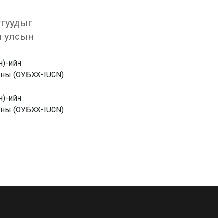
тгуудыг
н улсын
н)-ийн
ооны (ОУБХХ-IUCN)
н)-ийн
ооны (ОУБХХ-IUCN)