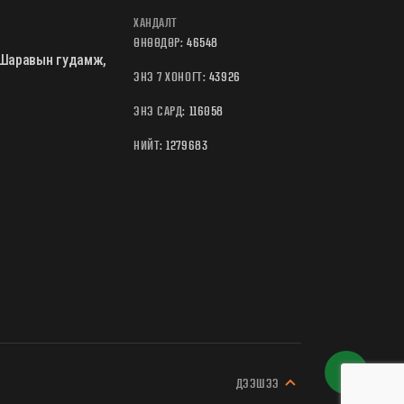
ХАНДАЛТ
ӨНӨӨДӨР:
46548
Б.Шаравын гудамж,
ЭНЭ 7 ХОНОГТ:
43926
ЭНЭ САРД:
116058
НИЙТ:
1279683
ДЭЭШЭЭ