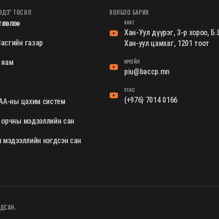
ӨДЗ" ТӨСӨЛ
ХОЛБОО БАРИХ
ХАЯГ
өвлөгөө
Хан-Уул дүүрэг, 3-р хороо, 
асгийн газар
Хан-уул цамхаг, 1201 тоот
ИМЭЙЛ
 яам
piu@baccp.mn
УТАС
(+976) 7014 0166
ХАА-ны цахим систем
 орчны мэдээллийн сан
н мэдээллийн нэгдсэн сан
ГДСАН.