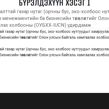
БҮРЭЛДЭХҮҮН ХЭСЭГ 1
алттай газар нутаг (орчны бус, эко-холбоос ну
н менежментийн ба бизнесийн төлөвлөлтийг Оло
алах холбооны (ОУБХХ-IUCN) удирдамж
ай газар нутаг (орчны бус, эко-холбоос нутгуудыг хамруула
изнесийн төлөвлөлтийг Олон улсын байгаль хамгаалах холб
ай газар нутаг (орчны бус, эко-холбоос нутгуудыг хамруула
изнесийн төлөвлөлтийг Олон улсын байгаль хамгаалах холб