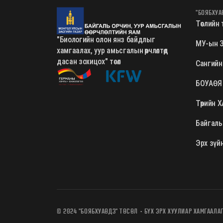
"БОЯБХУА
Төслийн төл
"Биологийн олон янз байдлыг
МУ-ын З
хамгаалах, уур амьсгалын өөрчлөлтөд
дасан зохицох" төсөл
Сангийн
БОУАӨЯ
Төрийн 
Байгаль
Эрх зүй
© 2024 "БОЯБХУАӨДЗ" ТӨСӨЛ • БҮХ ЭРХ ХУУЛИАР ХАМГААЛА