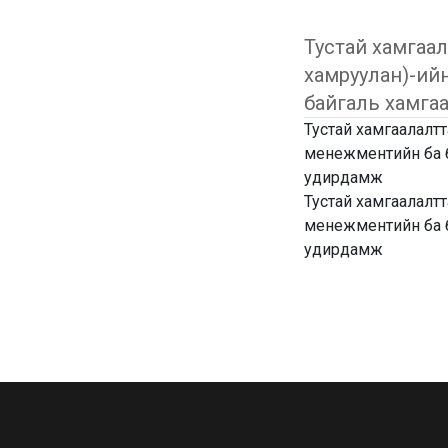
Тустай хамгаал
хамруулан)-ий
байгаль хамга
Тустай хамгаалалтт
менежментийн ба б
удирдамж
Тустай хамгаалалтт
менежментийн ба б
удирдамж