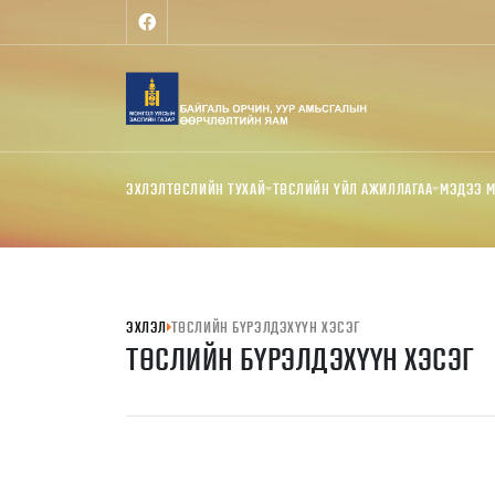
ЭХЛЭЛ
ТӨСЛИЙН ТУХАЙ
ТӨСЛИЙН ҮЙЛ АЖИЛЛАГАА
МЭДЭЭ 
ЭХЛЭЛ
ТӨСЛИЙН БҮРЭЛДЭХҮҮН ХЭСЭГ
ТӨСЛИЙН БҮРЭЛДЭХҮҮН ХЭСЭГ