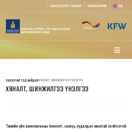
САНАЛ ХҮСЭЛТ, ГОМДОЛ
ХОЛБОО БАРИХ
ENG
ХЯНАЛТ, ШИНЖИЛГЭЭ ҮНЭЛГЭЭ
ЭХЛЭЛ
ИЛ ТОД БАЙДАЛ
ХЯНАЛТ, ШИНЖИЛГЭЭ ҮНЭЛГЭЭ
Төслийн үйл ажиллагааны биелэлт, санхүү, худалдан авахтай холбоотой