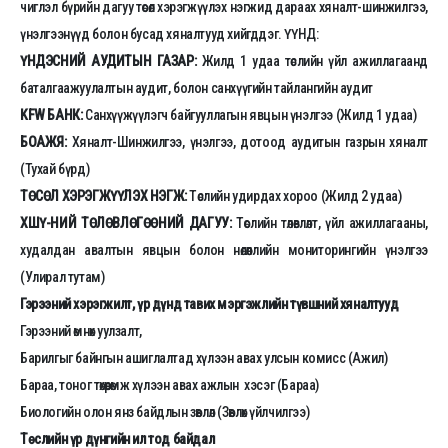
чиглэл бүрийн дагуу төсөл хэрэгжүүлэх нэгжид дараах хяналт-шинжилгээ,
үнэлгээнүүд болон бусад хяналтууд хийгддэг. ҮҮНД:
ҮНДЭСНИЙ АУДИТЫН ГАЗАР:
Жилд 1 удаа төслийн үйл ажиллагаанд
баталгаажуулалтын аудит, болон санхүүгийн тайлангийн аудит
KFW БАНК:
Санхүүжүүлэгч байгууллагын явцын үнэлгээ (Жилд 1 удаа)
БОАЖЯ:
Хяналт-Шинжилгээ, үнэлгээ, дотоод аудитын газрын хяналт
(Тухай бүрд)
ТӨСӨЛ ХЭРЭГЖҮҮЛЭХ НЭГЖ:
Төслийн удирдах хороо (Жилд 2 удаа)
ХШҮ-НИЙ ТӨЛӨВЛӨГӨӨНИЙ ДАГУУ:
Төслийн төлөвлөлт, үйл ажиллагааны,
худалдан авалтын явцын болон нөлөөллийн мониторингийн үнэлгээ
(Улирал тутам)
Гэрээний хэрэгжилт, үр дүнд тавих мэргэжлийн түвшний хяналтууд
Гэрээний өмнөх уулзалт,
Барилгыг байнгын ашиглалтад хүлээн авах улсын комисс (Ажил)
Бараа, тоног төхөөрөмж хүлээн авах ажлын хэсэг (Бараа)
Биологийн олон янз байдлын зөвлөл (Зөвлөх үйлчилгээ)
Төслийн үр дүнгийн ил тод байдал