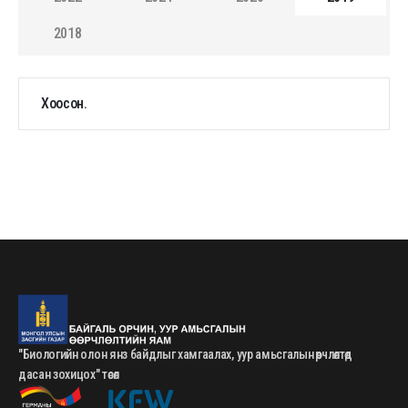
2018
Хоосон.
"Биологийн олон янз байдлыг хамгаалах, уур амьсгалын өөрчлөлтөд
дасан зохицох" төсөл