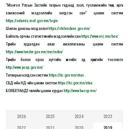
“Монгол Улсын Засгийн газрын гадаад зээл, тусламжийн төсөл, арга
хэмжээний мэдээллийн нэгдсэн сан” цахим систем
https://odamis.mof.gov.mn/login
Шилэн дансны мэдээлэл
https://shilendans.gov.mn/
Байгаль орчны статистикийн мэдээллийн сан
https://www.eic.mn/box/
Төрийн худалдан авах ажиллагааны цахим систем
https://www.tender.gov.mn/mn/index/
Төрийн болон орон нутгийн өмчийн эд хөрөнгийн тооллого
http://www.pcsp.gov.mn/
Татварын нэгдсэн систем
https://itc.gov.mn/etax
СБД-ийн НД-ийн цахим систем
https://itc.gov.mn/etax
БОЯБХУАӨДЗ төслийн цахим хуудас
http://www.baccp.mn/
2026
2025
2024
2023
2022
2021
2020
2019