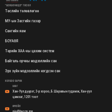
"БОЯБХУАӨДЗ" ТӨСӨЛ
Төслийн төлөвлөгөө
МУ-ын Засгийн газар
Сангийн яам
БОУАӨЯ
Төрийн ХАА-ны цахим систем
Байгаль орчны мэдээллийн сан
Эрх зүйн мэдээллийн нэгдсэн сан
ХОЛБОО БАРИХ
ХАЯГ
Хан-Уул дүүрэг, 3-р хороо, Б.Шаравын гудамж, Хан-уул
цамхаг, 1201 тоот
ИМЭЙЛ
piu@baccp.mn