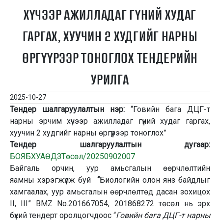
ХҮЧЭЭР АЖИЛЛАДАГ ГҮНИЙ ХУДАГ
ГАРГАХ, ХУУЧИН 2 ХУДГИЙГ НАРНЫ
ӨРГҮҮРЭЭР ТОНОГЛОХ ТЕНДЕРИЙН
УРИЛГА
2025-10-27
Тендер шалгаруулалтын нэр:
“Говийн бага ДЦГ-т
нарны эрчим хүчээр ажилладаг гүний худаг гаргах,
хуучин 2 худгийг нарны өргүүрээр тоноглох”
Тендер шалгаруулалтын дугаар:
БОЯБХУАӨДЗТөсөл/20250902007
Байгаль орчин, уур амьсгалын өөрчлөлтийн
яамны хэрэгжүүлж буй
“
Биологийн олон янз байдлыг
хамгаалах, уур амьсгалын өөрчлөлтөд дасан зохицох
II, III” BMZ No.201667054, 201868272 төсөл нь эрх
бүхий тендерт оролцогчдоос “
Говийн бага ДЦГ-т нарны