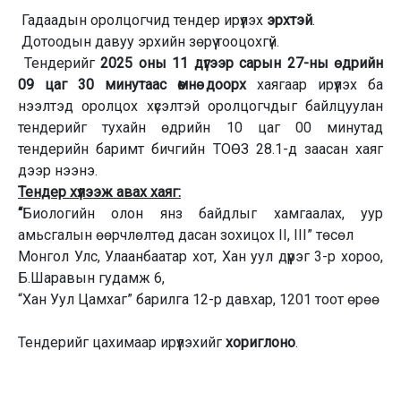
Гадаадын оролцогчид тендер ирүүлэх
эрхтэй
.
Дотоодын давуу эрхийн зөрүү тооцохгүй.
Тендерийг
2025 оны 11 дүгээр
сарын 27-ны өдрийн
09
цаг 30 минутаас өмнө доорх
хаягаар ирүүлэх ба
нээлтэд оролцох хүсэлтэй оролцогчдыг байлцуулан
тендерийг тухайн өдрийн 10 цаг 00 минутад
тендерийн баримт бичгийн ТОӨЗ 28.1-д заасан хаяг
дээр нээнэ.
Тендер хүлээж авах хаяг:
“
Биологийн олон янз байдлыг хамгаалах, уур
амьсгалын өөрчлөлтөд дасан зохицох II, III” төсөл
Монгол Улс, Улаанбаатар хот, Хан уул дүүрэг 3-р хороо,
Б.Шаравын гудамж 6,
“Хан Уул Цамхаг” барилга 12-р давхар, 1201 тоот өрөө
Тендерийг цахимаар ирүүлэхийг
хориглоно
.