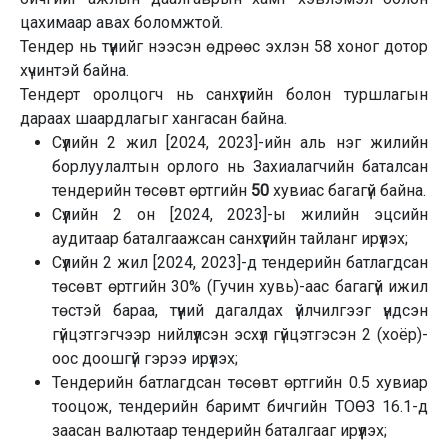
цахимаар авах боломжтой.
Тендер нь түүнийг нээсэн өдрөөс эхлэн 58 хоног дотор
хүчинтэй байна.
Тендерт оролцогч нь санхүүгийн болон туршлагын
дараах шаардлагыг хангасан байна.
Сүүлийн 2 жил [2024, 2023]-ийн аль нэг жилийн
борлуулалтын орлого нь Захиалагчийн баталсан
тендерийн төсөвт өртгийн
50
хувиас багагүй байна.
Сүүлийн 2 он [2024, 2023]-ы жилийн эцсийн
аудитаар баталгаажсан санхүүгийн тайланг ирүүлэх;
Сүүлийн 2 жил [2024, 2023]-д тендерийн батлагдсан
төсөвт өртгийн 30% (Гучин хувь)-аас багагүй ижил
төстэй бараа, түүний дагалдах үйлчилгээг үндсэн
гүйцэтгэгчээр нийлүүлсэн эсхүл гүйцэтгэсэн 2 (хоёр)-
оос доошгүй гэрээ ирүүлэх;
Тендерийн батлагдсан төсөвт өртгийн 0.5 хувиар
тооцож, тендерийн баримт бичгийн ТОӨЗ 16.1-д
заасан валютаар тендерийн баталгааг ирүүлэх;