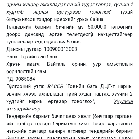
эрчим хүчээр ажилладаг гүний худаг гаргах, хуучин 2
худгийг нарны өргүүрээр тоноглох
” тухай
битүүмжилсэн тендер ирүүлэхийг урьж байна.
Тендерийн баримт бичгийн үнэ 50,000.0 төгрөгийг
доорх дансанд эргэн төлөгдөхгүй нөхцөлтэйгөөр
тушааснаар худалдан авч болно.
Дансны дугаар: 100900013003
Банк: Төрийн сан банк
Хүлээн авагч: Байгаль орчин, уур амьсгалын
өөрчлөлтийн яам
РД: 9085084
Гүйлгээний утга:
BACCP,
“Говийн бага ДЦГ-т нарны
эрчим хүчээр ажилладаг гүний худаг гаргах, хуучин 2
худгийг нарны өргүүрээр тоноглох”,
Хуулийн
этгээдийн нэр
Тендерийн баримт бичиг авах хүсэлт (бичгээр гарган)-
ийг төлбөр төлсөн баримтын хамт Төсөл хэрэгжүүлэх
нэгжийн хаягаар авчирч өгснөөр тендерийн баримт
бичгийг ажлын даалгаврын хамт хэвлэмэл болон