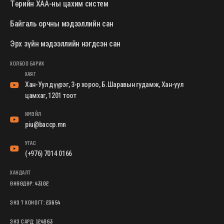
Төрийн ХАА-ны цахим систем
Байгаль орчны мэдээллийн сан
Эрх зүйн мэдээллийн нэгдсэн сан
ХОЛБОО БАРИХ
ХАЯГ
Хан-Уул дүүрэг, 3-р хороо, Б.Шаравын гудамж, Хан-уул
цамхаг, 1201 тоот
ИМЭЙЛ
piu@baccp.mn
УТАС
(+976) 7014 0166
ХАНДАЛТ
ӨНӨӨДӨР:
43102
ЭНЭ 7 ХОНОГТ:
23654
ЭНЭ САРД:
124063