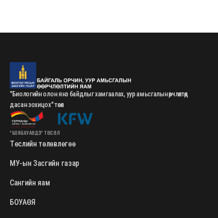
"Биологийн олон янз байдлыг хамгаалах, уур амьсгалын өөрчлөлтөд
дасан зохицох" төсөл
"БОЯБХУАӨДЗ" ТӨСӨЛ
Төслийн төлөвлөгөө
МУ-ын Засгийн газар
Сангийн яам
БОУАӨЯ