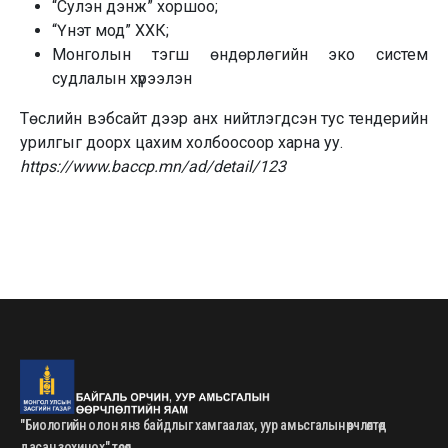
“Сулэн дэнж” хоршоо;
“Үнэт мод” ХХК;
Монголын тэгш өндөрлөгийн эко систем
судлалын хүрээлэн
Төслийн вэбсайт дээр анх нийтлэгдсэн тус тендерийн
урилгыг доорх цахим холбоосоор харна уу.
https://www.baccp.mn/ad/detail/123
"Биологийн олон янз байдлыг хамгаалах, уур амьсгалын өөрчлөлтөд
дасан зохицох" төсөл