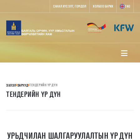
САНАЛ ХҮСЭЛТ, ГОМДОЛ
ХОЛБОО БАРИХ
ENG
ТЕНДЕРИЙН ҮР ДҮН
ЭХЛЭЛ
ЗАРУУД
ТЕНДЕРИЙН ҮР ДҮН
УРЬДЧИЛАН ШАЛГАРУУЛАЛТЫН ҮР ДҮН