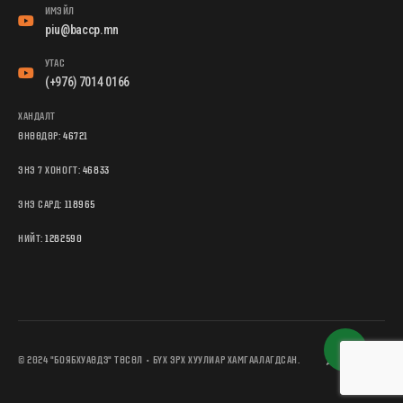
ИМЭЙЛ
piu@baccp.mn
УТАС
(+976) 7014 0166
ХАНДАЛТ
ӨНӨӨДӨР:
46721
ЭНЭ 7 ХОНОГТ:
46833
ЭНЭ САРД:
118965
НИЙТ:
1282590
© 2024 "БОЯБХУАӨДЗ" ТӨСӨЛ • БҮХ ЭРХ ХУУЛИАР ХАМГААЛАГДСАН.
ДЭЭШЭЭ