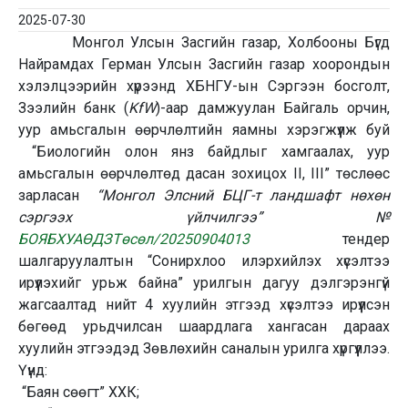
2025-07-30
Монгол Улсын Засгийн газар, Холбооны Бүгд
Найрамдах Герман Улсын Засгийн газар хоорондын
хэлэлцээрийн хүрээнд ХБНГУ-ын Сэргээн босголт,
Зээлийн банк (
KfW
)-аар дамжуулан Байгаль орчин,
уур амьсгалын өөрчлөлтийн яамны хэрэгжүүлж буй
“Биологийн олон янз байдлыг хамгаалах, уур
амьсгалын өөрчлөлтөд дасан зохицох II, III” төслөөс
зарласан
“Монгол Элсний БЦГ-т ландшафт нөхөн
сэргээх үйлчилгээ” №
БОЯБХУАӨДЗТөсөл/20250904013
тендер
шалгаруулалтын “Сонирхлоо илэрхийлэх хүсэлтээ
ирүүлэхийг урьж байна” урилгын дагуу дэлгэрэнгүй
жагсаалтад нийт 4 хуулийн этгээд хүсэлтээ ирүүлсэн
бөгөөд урьдчилсан шаардлага хангасан дараах
хуулийн этгээдэд Зөвлөхийн саналын урилга хүргүүллээ.
Үүнд:
“Баян сөөгт” ХХК;