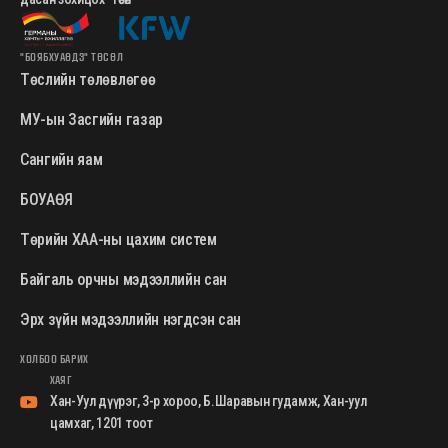
"БОЯБХУАӨДЗ" ТӨСӨЛ
Төслийн төлөвлөгөө
МУ-ын Засгийн газар
Сангийн яам
БОУАӨЯ
Төрийн ХАА-ны цахим систем
Байгаль орчны мэдээллийн сан
Эрх зүйн мэдээллийн нэгдсэн сан
ХОЛБОО БАРИХ
ХАЯГ
Хан-Уул дүүрэг, 3-р хороо, Б.Шаравын гудамж, Хан-уул
цамхаг, 1201 тоот