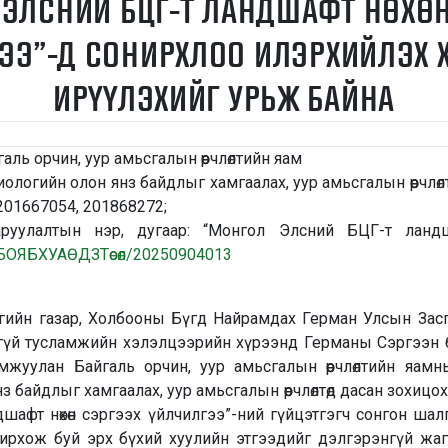
 ЭЛСНИЙ БЦГ-Т ЛАНДШАФТ НӨХӨН
ЭЭ”-Д СОНИРХЛОО ИЛЭРХИЙЛЭХ 
ИРҮҮЛЭХИЙГ УРЬЖ БАЙНА
галь орчин, уур амьсгалын өөрчлөлтийн яам
Биологийн олон янз байдлыг хамгаалах, уур амьсгалын өөрчлөлт
 №201667054, 201868272;
руулалтын нэр, дугаар: “Монгол Элсний БЦГ-т ландша
БОЯБХУАӨДЗТөсөл/20250904013
гийн газар, Холбооны Бүгд Найрамдах Герман Улсын Засг
тгүй тусламжийн хэлэлцээрийн хүрээнд Германы Сэргээн 
мжуулан Байгаль орчин, уур амьсгалын өөрчлөлтийн яам
 байдлыг хамгаалах, уур амьсгалын өөрчлөлтөд дасан зохицох II, 
шафт нөхөн сэргээх үйлчилгээ”-ний гүйцэтгэгч сонгон шал
ирхож буй эрх бүхий хуулийн этгээдийг дэлгэрэнгүй жа