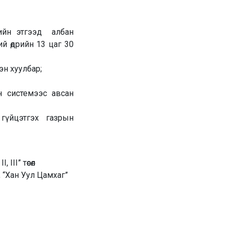
лийн этгээд албан
й өдрийн 13 цаг 30
эн хуулбар;
йн системээс авсан
гүйцэтгэх газрын
III” төсөл
, “Хан Уул Цамхаг”