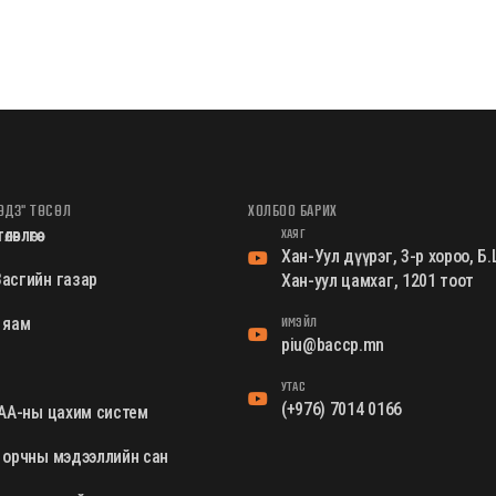
ӨДЗ" ТӨСӨЛ
ХОЛБОО БАРИХ
ХАЯГ
өвлөгөө
Хан-Уул дүүрэг, 3-р хороо, 
асгийн газар
Хан-уул цамхаг, 1201 тоот
ИМЭЙЛ
 яам
piu@baccp.mn
УТАС
(+976) 7014 0166
ХАА-ны цахим систем
 орчны мэдээллийн сан