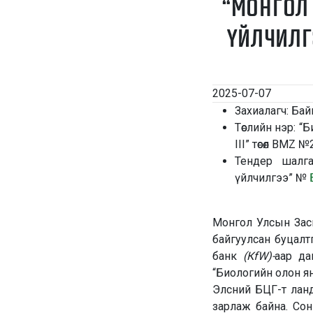
“МОНГОЛ
ҮЙЛЧИЛГ
2025-07-07
Захиалагч: Бай
Төслийн нэр: “
III” төсөл BMZ
Тендер шалга
үйлчилгээ” №
Монгол Улсын Зас
байгуулсан буцал
банк
(КfW)-
аар да
“Биологийн олон янз
Элсний БЦГ-т ланд
зарлаж байна. Сон