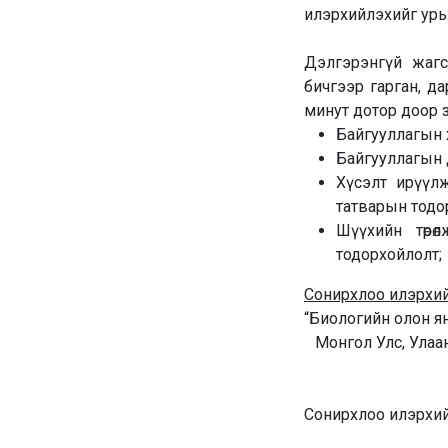
илэрхийлэхийг урь
Дэлгэрэнгүй жагс
бичгээр гарган, д
минут дотор доор 
Байгууллагын х
Байгууллагын 
Хүсэлт ирүүлж
татварын тодо
Шүүхийн төрө
тодорхойлолт;
Сонирхлоо илэрхийл
“Биологийн олон янз 
Монгол Улс, Улаан
Сонирхлоо илэрхий