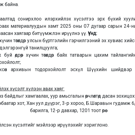
ж байна.
аалтад сонирхлоо илэрхийлэх хүсэлтээ эрх бүхий хуу
араах материалуудын хамт 2025 оны 07 дугаар сарын 24-ни
заасан хаягаар битүүмжлэн ирүүлнэ үү.
Үүнд:
үчин төгөлдөр улсын бүртгэлийн гэрчилгээний эх хувиас хийс
дэлгэрэнгүй танилцуулга;
 буй өдрөөр хүчин төгөлдөр байх татварын цахим тайланги
рхойлолт;
лжсөн архивын тодорхойлолт эсхүл Шүүхийн шийдвэр 
эх хүсэлт хүлээн авах хаяг:
байдлыг хамгаалах, уур амьсгалын өөрчлөлтөд дасан зохицох II, 
баатар хот, Хан уул дүүрэг, 3-р хороо, Б.Шаравын гудамж 6
барилга, 12-р давхар, 1201 тоот өрөө
лсэн хүсэлтийг мэйлээр ирүүлэхийг хориглоно.