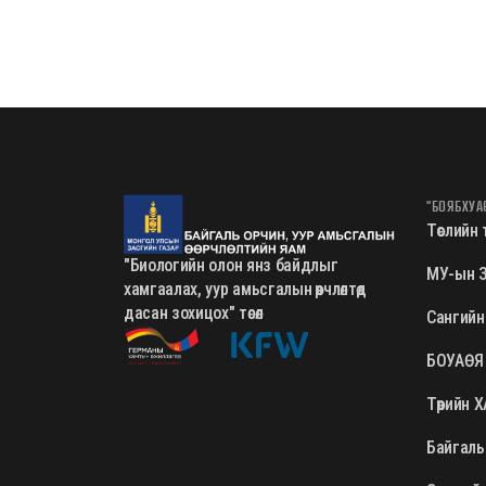
"БОЯБХУА
Төслийн төл
"Биологийн олон янз байдлыг
МУ-ын З
хамгаалах, уур амьсгалын өөрчлөлтөд
дасан зохицох" төсөл
Сангийн
БОУАӨЯ
Төрийн 
Байгаль