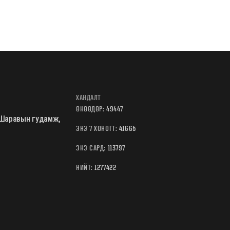
ХАНДАЛТ
ӨНӨӨДӨР:
49447
Б.Шаравын гудамж,
ЭНЭ 7 ХОНОГТ:
41665
ЭНЭ САРД:
113797
НИЙТ:
1277422