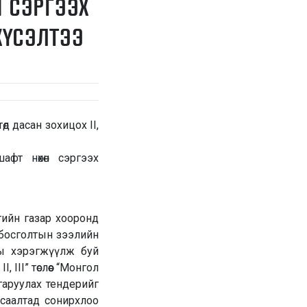
 СЭРГЭЭХ
ХҮСЭЛТЭЭ
өд дасан зохицох II,
фт нөхөн сэргээх
ийн газар хооронд
босголтын зээлийн
ны хэрэгжүүлж буй
III” төслөөс “Монгол
гаруулах тендерийг
гсаалтад сонирхлоо