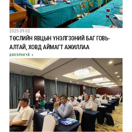
2025.09.02
ТӨСЛИЙН ЯВЦЫН ҮНЭЛГЭЭНИЙ БАГ ГОВЬ-
АЛТАЙ, ХОВД АЙМАГТ АЖИЛЛАА
ДЭЛГЭРЭНГҮЙ