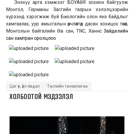
Энэхүү арга хэмжээг БОУАӨЯ зохион байгуулж
Монгол, Германы Засгийн газрын хэлэлцээрийн
хүрээнд хэрэгжиж буй Биологийн олон янз байдлыг
хамгаалах, уур амьсгалын өөрчлөлтөд дасан зохицох төсөл,
Монголын байгалийн Өв сан, TNC, Ханнс
Зайделийн
сан хамтран оролцлоо
Цаг үе, үйл явдал
Төслийн төлөвлөгөө
ХОЛБООТОЙ МЭДЭЭЛЭЛ