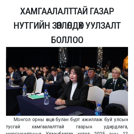
ХАМГААЛАЛТТАЙ ГАЗАР
НУТГИЙН ЗӨВЛӨЛДӨХ УУЛЗАЛТ
БОЛЛОО
Монгол орны өнцөг булан бүрт ажиллаж буй улсын
тусгай хамгаалалттай газрын удирдлага,
мэргэжилтнүүд Улаанбаатар хотод 2025 оны 12