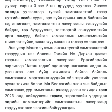
дугаар сарын 3-аас 5-ны өдрүүдэд чууллаа. Энэхүү
зөвлөлдөх уулзалтаар тусгай хамгаалалттай газар
нутгийн өнөөгийн хууль, эрх зүйн орчны нөхцөл, байгалийн
нөөц ашиглалт, хамгаалалтын захиргааны санхүүгийн
байдал, төсөв бүрдүүлэлт, тогтвортой санхүүжилтийн
арга замууд, байгал хамгааллын менежментийн
шинэлэг зүйлс, аялал жуулчлалын талаар хэлэлцлээ.
Энэ үеэр Монгол улсын анхны тусгай хамгаалалттай
газруудын нэг болсон Говийн Их Дархан цаазат
газрын хамгаалалтын захиргааг Ерөнхийлөгчийн
зарлигаар "Алтан гадас" одонгоор шагнасан явдал нь
улсынхаа алс, буйд ажиллаж байгаа байгаль
хамгаалагч, мэргэжилтнүүдийн үйл хэргийг үнэлсэн
чухал тохиол болов. Мөн Биологийн олон янз байдлыг
хамгаалах, уур амьсгалын өөрчлөлтөд дасан зохицох төслөөл
2023 онд нийлүүлсэн төхөөрөмж, хэрэгслийн үлдэгдэл
зөөврийн компьютерийг хамгаалалтын захиргаанд
гардуулах ажил зохион байгуулагдав.