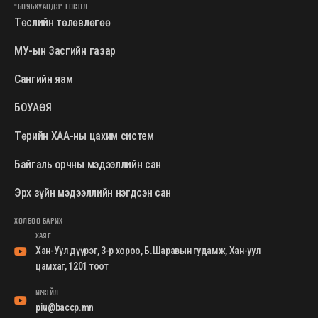
"БОЯБХУАӨДЗ" ТӨСӨЛ
Төслийн төлөвлөгөө
МУ-ын Засгийн газар
Сангийн яам
БОУАӨЯ
Төрийн ХАА-ны цахим систем
Байгаль орчны мэдээллийн сан
Эрх зүйн мэдээллийн нэгдсэн сан
ХОЛБОО БАРИХ
ХАЯГ
Хан-Уул дүүрэг, 3-р хороо, Б.Шаравын гудамж, Хан-уул
цамхаг, 1201 тоот
ИМЭЙЛ
piu@baccp.mn