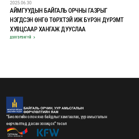
2025.06.30
АЙМГУУДЫН БАЙГАЛЬ ОРЧНЫ ГАЗРЫГ
НЭГДСЭН ӨНГӨ ТӨРХТЭЙ ИЖ БҮРЭН ДҮРЭМТ
ХУВЦСААР ХАНГАЖ ДУУСЛАА
ДЭЛГЭРЭНГҮЙ
"Биологийн олон янз байдлыг хамгаалах, уур амьсгалын
өөрчлөлтөд дасан зохицох" төсөл