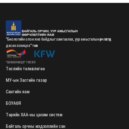
"Биологийн олон янз байдлыг хамгаалах, уур амьсгалын өөрчлөлтөд
дасан зохицох" төсөл
"БОЯБХУАӨДЗ" ТӨСӨЛ
Төслийн төлөвлөгөө
МУ-ын Засгийн газар
Сангийн яам
БОУАӨЯ
Төрийн ХАА-ны цахим систем
Байгаль орчны мэдээллийн сан