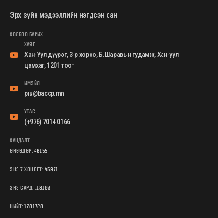
Эрх зүйн мэдээллийн нэгдсэн сан
ХОЛБОО БАРИХ
ХАЯГ
Хан-Уул дүүрэг, 3-р хороо, Б.Шаравын гудамж, Хан-уул
цамхаг, 1201 тоот
ИМЭЙЛ
piu@baccp.mn
УТАС
(+976) 7014 0166
ХАНДАЛТ
ӨНӨӨДӨР:
46155
ЭНЭ 7 ХОНОГТ:
45971
ЭНЭ САРД:
118103
НИЙТ:
1281728