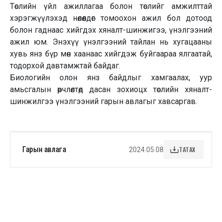
Төслийн үйл ажиллагаа болон төслийг амжилттай
хэрэгжүүлэхэд нөлөөлдөг томоохон ажил бол дотоод
болон гаднаас хийгдэх хяналт-шинжигээ, үнэлгээний
ажил юм. Энэхүү үнэлгээний тайлан нь хугацааны
хувь янз бүр мөн хаанаас хийгдэж буйгаараа ялгаатай,
тодорхой давтамжтай байдаг.
Биологийн олон янз байдлыг хамгаалах, уур
амьсгалын өөрчлөлтөд дасан зохиоцх төслийн хяналт-
шинжилгээ үнэлгээний гарын авлагыг хавсаргав.
Гарын авлага
ТАТАХ
2024.05.08