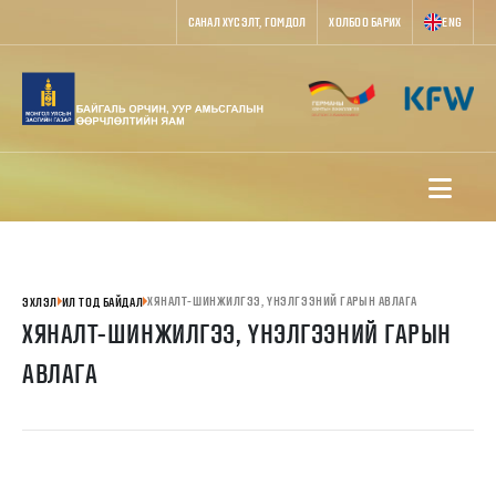
САНАЛ ХҮСЭЛТ, ГОМДОЛ
ХОЛБОО БАРИХ
ENG
ХЯНАЛТ-ШИНЖИЛГЭЭ, ҮНЭЛГЭЭНИЙ ГАРЫН АВЛАГА
ЭХЛЭЛ
ИЛ ТОД БАЙДАЛ
ХЯНАЛТ-ШИНЖИЛГЭЭ, ҮНЭЛГЭЭНИЙ ГАРЫН
АВЛАГА