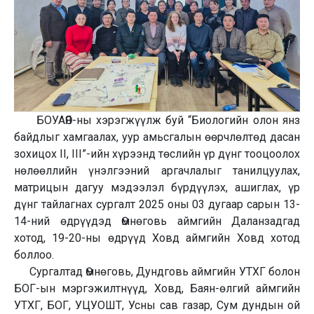
БОУАӨЯ-ны хэрэгжүүлж буй “Биологийн олон янз
байдлыг хамгаалах, уур амьсгалын өөрчлөлтөд дасан
зохицох II, III”-ийн хүрээнд төслийн үр дүнг тооцоолох
нөлөөллийн үнэлгээний аргачлалыг танилцуулах,
матрицын дагуу мэдээлэл бүрдүүлэх, ашиглах, үр
дүнг тайлагнах сургалт 2025 оны 03 дугаар сарын 13-
14-ний өдрүүдэд Өмнөговь аймгийн Даланзадгад
хотод, 19-20-ны өдрүүд Ховд аймгийн Ховд хотод
боллоо.
Сургалтад Өмнөговь, Дундговь аймгийн УТХГ болон
БОГ-ын мэргэжилтнүүд, Ховд, Баян-өлгий аймгийн
УТХГ, БОГ, УЦУОШТ, Усны сав газар, Сум дундын ой