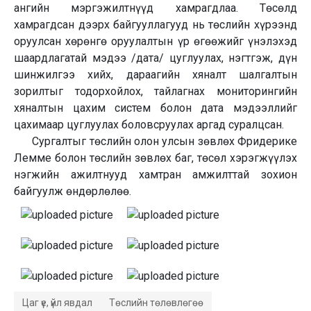
ангийн мэргэжилтнүүд хамрагдлаа. Төсөлд
хамрагдсан дээрх байгууллагууд нь төслийн хүрээнд
оруулсан хөрөнгө оруулалтын үр өгөөжийг үнэлэхэд
шаардлагатай мэдээ /дата/ цуглуулах, нэгтгэж, дүн
шинжилгээ хийх, дараагийн хяналт шалгалтын
зорилтыг тодорхойлох, тайлагнах мониторингийн
хяналтын цахим систем болон дата мэдээллийг
цахимаар цуглуулах боловсруулах аргад суралцсан.
Сургалтыг төслийн олон улсын зөвлөх Фридерике
Лемме болон төслийн зөвлөх баг, төсөл хэрэгжүүлэх
нэгжийн ажилтнууд хамтран амжилттай зохион
байгуулж өндөрлөлөө.
Цаг үе, үйл явдал
Төслийн төлөвлөгөө