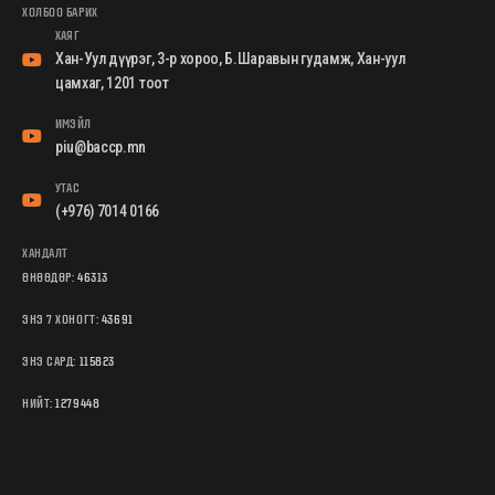
ХОЛБОО БАРИХ
ХАЯГ
Хан-Уул дүүрэг, 3-р хороо, Б.Шаравын гудамж, Хан-уул
цамхаг, 1201 тоот
ИМЭЙЛ
piu@baccp.mn
УТАС
(+976) 7014 0166
ХАНДАЛТ
ӨНӨӨДӨР:
46313
ЭНЭ 7 ХОНОГТ:
43691
ЭНЭ САРД:
115823
НИЙТ:
1279448