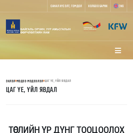
САНАЛ ХҮСЭЛТ, ГОМДОЛ
ХОЛБОО БАРИХ
ENG
ЦАГ ҮЕ, ҮЙЛ ЯВДАЛ
ЭХЛЭЛ
МЭДЭЭ МЭДЭЭЛЭЛ
ЦАГ ҮЕ, ҮЙЛ ЯВДАЛ
ТӨСЛИЙН ҮР ДҮНГ ТООЦООЛОХ