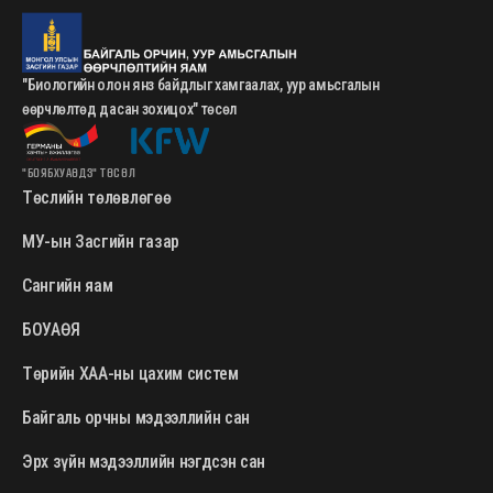
"Биологийн олон янз байдлыг хамгаалах, уур амьсгалын
өөрчлөлтөд дасан зохицох" төсөл
"БОЯБХУАӨДЗ" ТӨСӨЛ
Төслийн төлөвлөгөө
МУ-ын Засгийн газар
Сангийн яам
БОУАӨЯ
Төрийн ХАА-ны цахим систем
Байгаль орчны мэдээллийн сан
Эрх зүйн мэдээллийн нэгдсэн сан