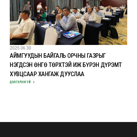
2025.06.30
АЙМГУУДЫН БАЙГАЛЬ ОРЧНЫ ГАЗРЫГ
НЭГДСЭН ӨНГӨ ТӨРХТЭЙ ИЖ БҮРЭН ДҮРЭМТ
ХУВЦСААР ХАНГАЖ ДУУСЛАА
ДЭЛГЭРЭНГҮЙ