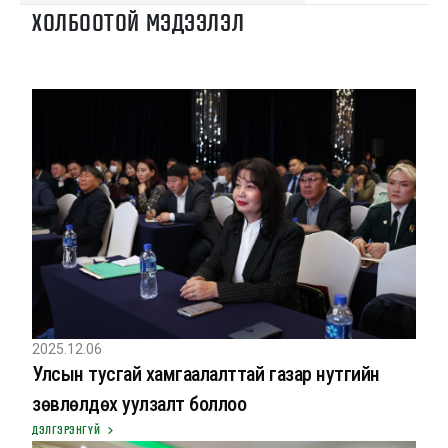
ХОЛБООТОЙ МЭДЭЭЛЭЛ
2025.12.06
Улсын тусгай хамгаалалттай газар нутгийн
зөвлөлдөх уулзалт боллоо
ДЭЛГЭРЭНГҮЙ