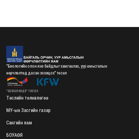
"Биологийн олон янз байдлыг хамгаалах, уур амьсгалын
өөрчлөлтөд дасан зохицох" төсөл
"БОЯБХУАӨДЗ" ТӨСӨЛ
Төслийн төлөвлөгөө
МУ-ын Засгийн газар
Сангийн яам
БОУАӨЯ