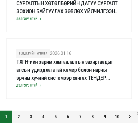
СУРГАЛТЫН ХӨТӨЛБӨРИЙН ДАГУУ СУРГАЛТ
ЗОХИОН БАЙГУУЛАХ ЗӨВЛӨХ ҮЙЛЧИЛГЭЭНИЙ
ТЕНДЕР ХҮЛЭЭН АВАХ ХУГАЦАА
ДЭЛГЭРЭНГҮЙ
ХОЙШЛУУЛАХ ТУХАЙ
ТЕНДЕРИЙН УРИЛГА
2026.01.16
ТХГН-ийн зарим хамгаалалтын захиргаадыг
алсын удирдлагатай камер болон нарны
эрчим хүчний системээр хангах ТЕНДЕР
ХҮЛЭЭН АВАХ ХУГАЦАА ХОЙШЛУУЛАХ ТУХАЙ
ДЭЛГЭРЭНГҮЙ
1
2
3
4
5
6
7
8
9
10