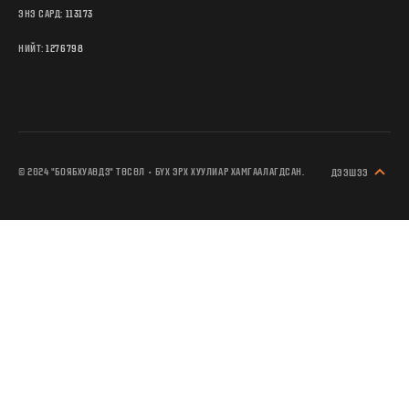
ЭНЭ САРД:
113173
НИЙТ:
1276798
© 2024 "БОЯБХУАӨДЗ" ТӨСӨЛ • БҮХ ЭРХ ХУУЛИАР ХАМГААЛАГДСАН.
ДЭЭШЭЭ