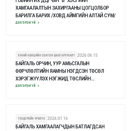
ГОВИЙН ИХ ДЦГ-ЫН "Б" ХЭСГИЙН
ХАМГААЛАЛТЫН ЗАХИРГААНЫ ЦОГЦОЛБОР
БАРИЛГА БАРИХ /ХОВД АЙМГИЙН АЛТАЙ СУМ/
ДЭЛГЭРЭНГҮЙ
ХҮНИЙ НӨӨЦИЙН СОНГОН ШАЛГАРУУЛАЛТ
2026.06.15
БАЙГАЛЬ ОРЧИН, УУР АМЬСГАЛЫН
ӨӨРЧЛӨЛТИЙН ЯАМНЫ НЭГДСЭН ТӨСӨЛ
ХЭРЭГЖҮҮЛЭХ НЭГЖИД ТӨСЛИЙН
ЗОХИЦУУЛАГЧ ШАЛГАРУУЛЖ АВНА
ДЭЛГЭРЭНГҮЙ
ТЕНДЕРИЙН УРИЛГА
2026.01.16
БАЙГАЛЬ ХАМГААЛАГЧДЫН БАТЛАГДСАН