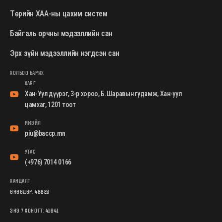
Төрийн ХАА-ны цахим систем
Байгаль орчны мэдээллийн сан
Эрх зүйн мэдээллийн нэгдсэн сан
ХОЛБОО БАРИХ
ХАЯГ
Хан-Уул дүүрэг, 3-р хороо, Б.Шаравын гудамж, Хан-уул
цамхаг, 1201 тоот
ИМЭЙЛ
piu@baccp.mn
УТАС
(+976) 7014 0166
ХАНДАЛТ
ӨНӨӨДӨР:
48823
ЭНЭ 7 ХОНОГТ:
41041