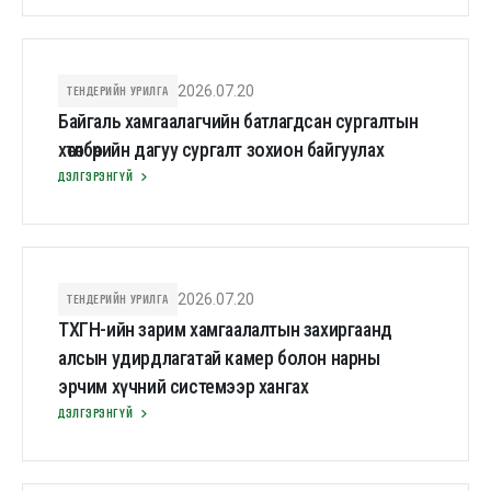
ТЕНДЕРИЙН УРИЛГА
2026.07.20
Байгаль хамгаалагчийн батлагдсан сургалтын
хөтөлбөрийн дагуу сургалт зохион байгуулах
ДЭЛГЭРЭНГҮЙ
ТЕНДЕРИЙН УРИЛГА
2026.07.20
ТХГН-ийн зарим хамгаалалтын захиргаанд
алсын удирдлагатай камер болон нарны
эрчим хүчний системээр хангах
ДЭЛГЭРЭНГҮЙ