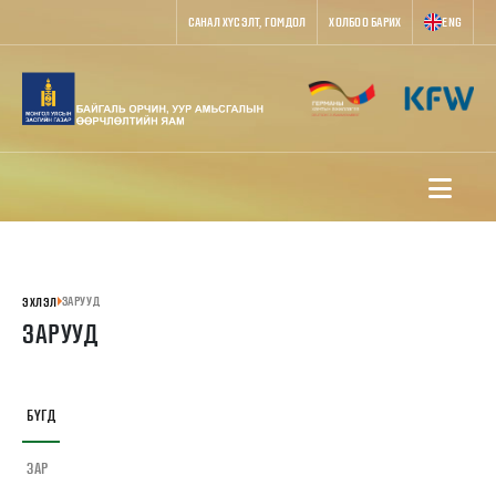
САНАЛ ХҮСЭЛТ, ГОМДОЛ
ХОЛБОО БАРИХ
ENG
ЗАРУУД
ЭХЛЭЛ
ЗАРУУД
БҮГД
ЗАР