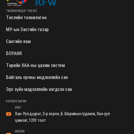
"БОЯБХУАӨДЗ" ТӨСӨЛ
Төслийн төлөвлөгөө
МУ-ын Засгийн газар
Сангийн яам
БОУАӨЯ
Төрийн ХАА-ны цахим систем
Байгаль орчны мэдээллийн сан
Эрх зүйн мэдээллийн нэгдсэн сан
ХОЛБОО БАРИХ
ХАЯГ
Хан-Уул дүүрэг, 3-р хороо, Б.Шаравын гудамж, Хан-уул
цамхаг, 1201 тоот
ИМЭЙЛ