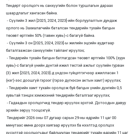
Тендерт оролцогч нь санхүүгийн болон туршлагын дараах
шаардлагыг хангасан байна.
- Сүүлийн 3 жил [2025, 2024, 2023]-ийн борлуулалтын дундаж
орлого нь Захиалагчийн баталсан тендерийн тухайн багцын
төсөвт өртгийн 50% (тавин хувь)-с багагүй байна.
- Сүүлийн 3 он [2025, 2024, 2023]-ы жилийн эцсийн аудитаар
баталгаажсан санхүүгийн тайланг ирүүлэх;
- Тендерийн тухайн багцын батлагдсан төсөвт өртгийн 100% (зуун
хувь)-с багагүй үнийн дүнтэй ижил төстэй ажлыг сүүлийн гурван
(3) жил [2025, 2024, 2023]-д үндсэн гүйцэтгэгчээр ажилласан 1
(нэг)-ээс доошгүй гэрээг (гэрээ дүгнэсэн актын хамт) ирүүлэх;
- Тендерийн хамт тухайн оролцож буй багцын үнийн дүнгийн 0,5
хувьтай тэнцэх хэмжээний тендерийн баталгааг ирүүлэх;
- Гадаадын оролцогчид тендер ирүүлэх эрхтэй. Дотоодын давуу
эрхийн зөрүү тооцохгүй.
Тендерийг 2026 оны 07 дугаар сарын 29-ны өдрийн 11 цаг 00
минутаас өмнө доорх хаягаар ирүүлэх ба нээлтэд оролцох
хүсэлтэй оролцогчдыг байлцуулан тендерийг тухайн өдрийн 11 цаг