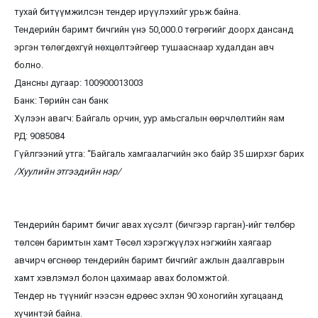
тухай битүүмжилсэн тендер ирүүлэхийг урьж байна.
Тендерийн баримт бичгийн үнэ 50,000.0 төгрөгийг доорх дансанд
эргэн төлөгдөхгүй нөхцөлтэйгөөр тушааснаар худалдан авч
болно.
Дансны дугаар: 100900013003
Банк: Төрийн сан банк
Хүлээн авагч: Байгаль орчин, уур амьсгалын өөрчлөлтийн яам
РД: 9085084
Гүйлгээний утга: “Байгаль хамгаалагчийн эко байр 35 ширхэг барих
/Хуулийн этгээдийн нэр/
Тендерийн баримт бичиг авах хүсэлт (бичгээр гарган)-ийг төлбөр
төлсөн баримтын хамт Төсөл хэрэгжүүлэх нэгжийн хаягаар
авчирч өгснөөр тендерийн баримт бичгийг ажлын даалгаврын
хамт хэвлэмэл болон цахимаар авах боломжтой.
Тендер нь түүнийг нээсэн өдрөөс эхлэн 90 хоногийн хугацаанд
хүчинтэй байна.