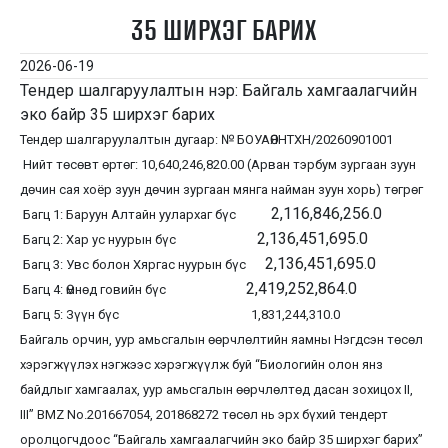
35 ШИРХЭГ БАРИХ
2026-06-19
Тендер шалгаруулалтын нэр: Байгаль хамгаалагчийн
эко байр 35 ширхэг барих
Тендер шалгаруулалтын дугаар: № БОУАӨЯНТХН/20260901001
Нийт төсөвт өртөг: 10,640,246,820.00 (Арван тэрбум зургаан зуун
дөчин сая хоёр зуун дөчин зургаан мянга найман зуун хорь) төгрөг
2,116,846,256.0
Багц 1: Баруун Алтайн уулархаг бүс
2,136,451,695.0
Багц 2: Хар ус нуурын бүс
2,136,451,695.0
Багц 3: Увс болон Хяргас нуурын бүс
2,419,252,864.0
Багц 4: Өмнөд говийн бүс
Багц 5: Зүүн бүс 1,831,244,310.0
Байгаль орчин, уур амьсгалын өөрчлөлтийн яамны Нэгдсэн төсөл
хэрэгжүүлэх нэгжээс хэрэгжүүлж буй “Биологийн олон янз
байдлыг хамгаалах, уур амьсгалын өөрчлөлтөд дасан зохицох II,
III” BMZ No.201667054, 201868272 төсөл нь эрх бүхий тендерт
оролцогчдоос “Байгаль хамгаалагчийн эко байр 35 ширхэг барих”