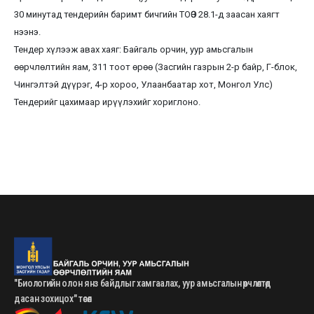
30 минутад тендерийн баримт бичгийн ТОӨЗ 28.1-д заасан хаягт
нээнэ.
Тендер хүлээж авах хаяг: Байгаль орчин, уур амьсгалын
өөрчлөлтийн яам, 311 тоот өрөө (Засгийн газрын 2-р байр, Г-блок,
Чингэлтэй дүүрэг, 4-р хороо, Улаанбаатар хот, Монгол Улс)
Тендерийг цахимаар ирүүлэхийг хориглоно.
"Биологийн олон янз байдлыг хамгаалах, уур амьсгалын өөрчлөлтөд
дасан зохицох" төсөл