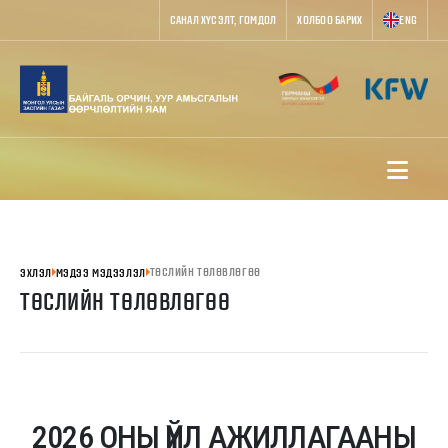
САНАЛ ХҮСЭЛТ, ГОМДОЛ
ХОЛБОО БАРИХ
ENG
ТӨСЛИЙН ТӨЛӨВЛӨГӨӨ
ЭХЛЭЛ
МЭДЭЭ МЭДЭЭЛЭЛ
ТӨСЛИЙН ТӨЛӨВЛӨГӨӨ
2026 ОНЫ ҮЙЛ АЖИЛЛАГААНЫ