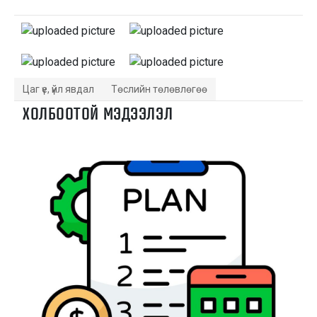
Цаг үе, үйл явдал
Төслийн төлөвлөгөө
ХОЛБООТОЙ МЭДЭЭЛЭЛ