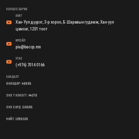
ХОЛБОО БАРИХ
ХАЯГ
Хан-Уул дүүрэг, 3-р хороо, Б.Шаравын гудамж, Хан-уул
цамхаг, 1201 тоот
ИМЭЙЛ
piu@baccp.mn
УТАС
(+976) 7014 0166
ХАНДАЛТ
ӨНӨӨДӨР:
46995
ЭНЭ 7 ХОНОГТ:
44373
ЭНЭ САРД:
116505
НИЙТ:
1280130