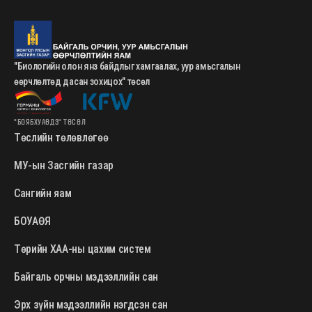
"Биологийн олон янз байдлыг хамгаалах, уур амьсгалын
өөрчлөлтөд дасан зохицох" төсөл
"БОЯБХУАӨДЗ" ТӨСӨЛ
Төслийн төлөвлөгөө
МУ-ын Засгийн газар
Сангийн яам
БОУАӨЯ
Төрийн ХАА-ны цахим систем
Байгаль орчны мэдээллийн сан
Эрх зүйн мэдээллийн нэгдсэн сан