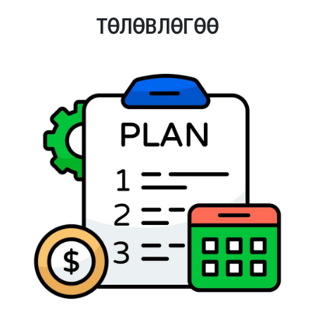
ТӨЛӨВЛӨГӨӨ