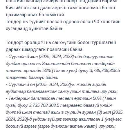
нэгжийн хаягаар авчирч өгснөөр тендерийн баримт
бичгийг ажлын даалгаврын
хамт хэвлэмэл болон
цахимаар авах боломжтой.
Тендер нь түүнийг нээсэн өдрөөс эхлэн 90 хоногийн
хугацаанд хүчинтэй байна.
Тендерт оролцогч нь санхүүгийн болон туршлагын
дараах шаардлагыг хангасан байна.
- Сүүлийн 3 жил [2025, 2024, 2023]-ийн борлуулалтын
дундаж орлого нь Захиалагчийн баталсан тендерийн
төсөвт өртгийн 50% (Тавин хувь) буюу 3,735,708,308.5
төгрөгөөс багагүй байна.
- Сүүлийн 3 он [2025, 2024, 2023]-ы жилийн эцсийн
аудитаар баталгаажсан санхүүгийн тайланг ирүүлэх;
- Тендерийн батлагдсан төсөвт өртгийн 50% (Тавин
хувь) буюу 3,735,708,308.5 төгрөгөөс багагүй үнийн
дүнтэй ижил төстэй ажлыг сүүлийн гурван (3) жил [2025,
2024, 2023]-д үндсэн гүйцэтгэгчээр ажилласан 1 (нэг)-ээс
доошгүй гэрээг (гэрээ дүгнэсэн актын хамт) ирүүлэх;