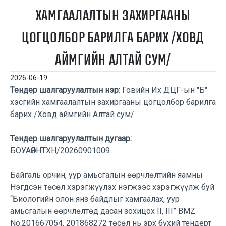
ХАМГААЛАЛТЫН ЗАХИРГААНЫ
ЦОГЦОЛБОР БАРИЛГА БАРИХ /ХОВД
АЙМГИЙН АЛТАЙ СУМ/
2026-06-19
Тендер шалгаруулалтын нэр:
Говийн Их ДЦГ-ын "Б"
хэсгийн хамгаалалтын захиргааны цогцолбор барилга
барих /Ховд аймгийн Алтай сум/
Тендер шалгаруулалтын дугаар:
БОУАӨЯНТХН/20260901009
Байгаль орчин, уур амьсгалын өөрчлөлтийн яамны
Нэгдсэн төсөл хэрэгжүүлэх нэгжээс
хэрэгжүүлж буй
“Биологийн олон янз байдлыг хамгаалах, уур
амьсгалын өөрчлөлтөд дасан зохицох
II, III” BMZ
No.201667054, 201868272 төсөл нь эрх бүхий тендерт