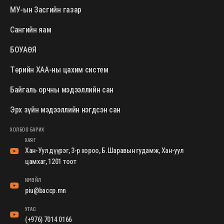
МУ-ын Засгийн газар
Сангийн яам
БОУАӨЯ
Төрийн ХАА-ны цахим систем
Байгаль орчны мэдээллийн сан
Эрх зүйн мэдээллийн нэгдсэн сан
ХОЛБОО БАРИХ
ХАЯГ
Хан-Уул дүүрэг, 3-р хороо, Б.Шаравын гудамж, Хан-уул
цамхаг, 1201 тоот
ИМЭЙЛ
piu@baccp.mn
УТАС
(+976) 7014 0166