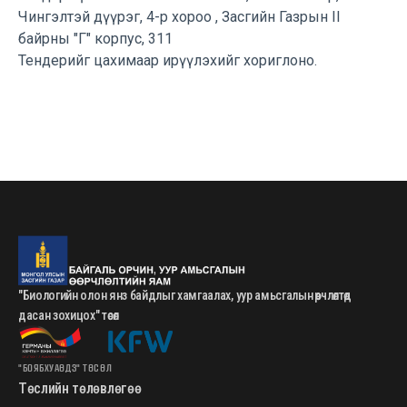
Чингэлтэй дүүрэг, 4-р хороо , Засгийн Газрын II
байрны "Г" корпус, 311
Тендерийг цахимаар ирүүлэхийг хориглоно.
"Биологийн олон янз байдлыг хамгаалах, уур амьсгалын өөрчлөлтөд
дасан зохицох" төсөл
"БОЯБХУАӨДЗ" ТӨСӨЛ
Төслийн төлөвлөгөө