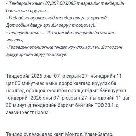
- Тендерийн хамт 37,357,083.085 төгрөгийн тендерийн
баталгааг ирүүлэх;
- Гадаадын оролцогчид тендер ирүүлэх эрхтэй.
Дотоодын давуу эрхийн зөрүү тооцохгүй.
- Тендерийн хамт ......₮ төгрөгийн тендерийн баталгааг
ирүүлэх;
- Гадаадын оролцогчид тендер ирүүлэх эрхтэй. Дотоодын
давуу эрхийн зөрүү тооцохгүй.
Тендерийг 2026 оны 07 -р сарын 27 -ны өдрийн 11
цаг 00 минут-аас өмнө доорх хаягаар
ирүүлэх ба
нээлтэд оролцох хүсэлтэй оролцогчдыг байлцуулан
тендерийг 2026 оны 07 -р сарын 27 -ны өдрийн 11 цаг
30 минут-д тендерийн баримт бичгийн ТОӨЗ 28.1-д
заасан хаягт нээнэ.
Тендер хүлээж авах хаяг: Монгол, Улаанбаатар,