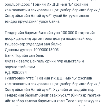
оролцогчдоос “ Говийн Их ДЦГ-ын "Б" хэсгийн
хамгаалалтын захиргааны цогцолбор барилга барих /
Ховд аймгийн Алтай сум/”
тухай битүүмжилсэн
тендер ирүүлэхийг урьж байна.
Тендерийн баримт бичгийн үнэ 100.000.0 төгрөгийг
доорх дансанд эргэн төлөгдөхгүй
нөхцөлтэйгөөр
тушааснаар худалдан авч болно.
Дансны дугаар: 100900013003
Банк: Төрийн сан банк
Хүлээн авагч: Байгаль орчин, уур амьсгалын
өөрчлөлтийн яам
РД: 9085084
Гүйлгээний утга: “ Говийн Их ДЦГ-ын "Б" хэсгийн
хамгаалалтын захиргааны цогцолбор барилга барих /
Ховд аймгийн Алтай сум/”, Хуулийн этгээдийн нэр
Тендерийн баримт бичиг авах хүсэлт (бичгээр гарган)-
ийг төлбөр төлсөн баримтын хамт
Төсөл хэрэгжүүлэх