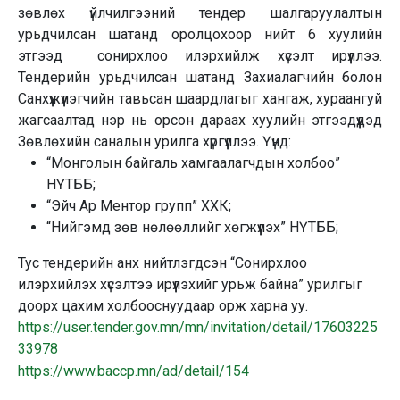
зөвлөх үйлчилгээний тендер шалгаруулалтын
урьдчилсан шатанд оролцохоор нийт 6 хуулийн
этгээд сонирхлоо илэрхийлж хүсэлт ирүүллээ.
Тендерийн урьдчилсан шатанд Захиалагчийн болон
Санхүүжүүлэгчийн тавьсан шаардлагыг хангаж, хураангуй
жагсаалтад нэр нь орсон дараах хуулийн этгээдүүдэд
Зөвлөхийн саналын урилга хүргүүллээ. Үүнд:
“Монголын байгаль хамгаалагчдын холбоо”
НҮТББ;
“Эйч Ар Ментор групп” ХХК;
“Нийгэмд зөв нөлөөллийг хөгжүүлэх” НҮТББ;
Тус тендерийн анх нийтлэгдсэн “Сонирхлоо
илэрхийлэх хүсэлтээ ирүүлэхийг урьж байна” урилгыг
доорх цахим холбооснуудаар орж харна уу.
https://user.tender.gov.mn/mn/invitation/detail/17603225
33978
https://www.baccp.mn/ad/detail/154