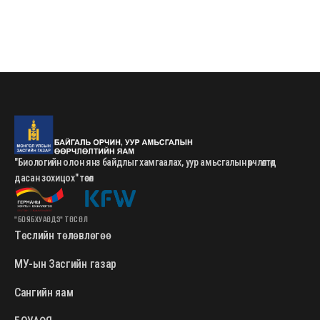
"Биологийн олон янз байдлыг хамгаалах, уур амьсгалын өөрчлөлтөд
дасан зохицох" төсөл
"БОЯБХУАӨДЗ" ТӨСӨЛ
Төслийн төлөвлөгөө
МУ-ын Засгийн газар
Сангийн яам