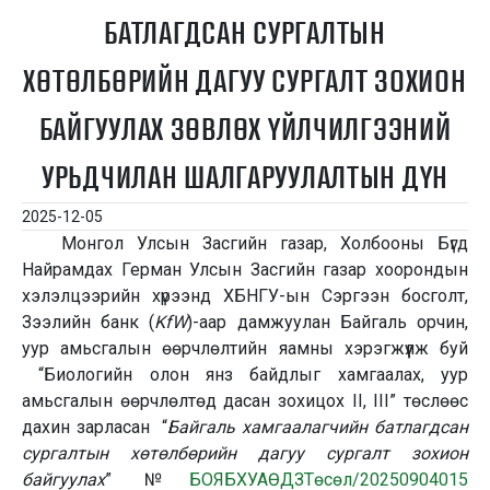
БАТЛАГДСАН СУРГАЛТЫН
ХӨТӨЛБӨРИЙН ДАГУУ СУРГАЛТ ЗОХИОН
БАЙГУУЛАХ ЗӨВЛӨХ ҮЙЛЧИЛГЭЭНИЙ
УРЬДЧИЛАН ШАЛГАРУУЛАЛТЫН ДҮН
2025-12-05
Монгол Улсын Засгийн газар, Холбооны Бүгд
Найрамдах Герман Улсын Засгийн газар хоорондын
хэлэлцээрийн хүрээнд ХБНГУ-ын Сэргээн босголт,
Зээлийн банк (
KfW
)-аар дамжуулан Байгаль орчин,
уур амьсгалын өөрчлөлтийн яамны хэрэгжүүлж буй
“Биологийн олон янз байдлыг хамгаалах, уур
амьсгалын өөрчлөлтөд дасан зохицох II, III” төслөөс
дахин зарласан
“
Байгаль хамгаалагчийн
батлагдсан
сургалтын хөтөлбөрийн дагуу сургалт зохион
байгуулах
” №
БОЯБХУАӨДЗТөсөл/20250904015