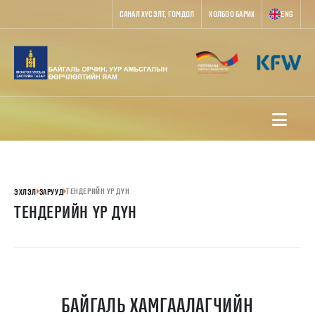
САНАЛ ХҮСЭЛТ, ГОМДОЛ
ХОЛБОО БАРИХ
ENG
ТЕНДЕРИЙН ҮР ДҮН
ЭХЛЭЛ
ЗАРУУД
ТЕНДЕРИЙН ҮР ДҮН
БАЙГАЛЬ ХАМГААЛАГЧИЙН