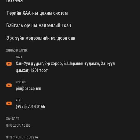
БОУАӨЯ
Төрийн ХАА-ны цахим систем
Байгаль орчны мэдээллийн сан
Эрх зүйн мэдээллийн нэгдсэн сан
ХОЛБОО БАРИХ
ХАЯГ
Хан-Уул дүүрэг, 3-р хороо, Б.Шаравын гудамж, Хан-уул
цамхаг, 1201 тоот
ИМЭЙЛ
piu@baccp.mn
УТАС
(+976) 7014 0166
ХАНДАЛТ
ӨНӨӨДӨР:
46118
ЭНЭ 7 ХОНОГТ:
20944