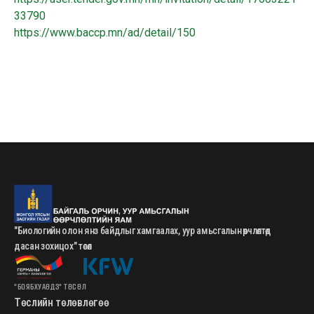
33790
https://www.baccp.mn/ad/detail/150
"Биологийн олон янз байдлыг хамгаалах, уур амьсгалын өөрчлөлтөд
дасан зохицох" төсөл
"БОЯБХУАӨДЗ" ТӨСӨЛ
Төслийн төлөвлөгөө