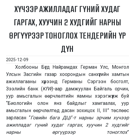
ХҮЧЭЭР АЖИЛЛАДАГ ГҮНИЙ ХУДАГ
ГАРГАХ, ХУУЧИН 2 ХУДГИЙГ НАРНЫ
ӨРГҮҮРЭЭР ТОНОГЛОХ ТЕНДЕРИЙН ҮР
ДҮН
2025-12-09
Холбооны Бүгд Найрамдах Герман Улс, Монгол
Улсын Засгийн газар хоорондын санхүүгийн хамтын
ажиллагааны хүрээнд Германы Сэргээн босголт,
Зээлийн банк (
KfW
)-аар дамжуулан Байгаль орчин,
уур амьсгалын өөрчлөлтийн яамны хэрэгжүүлж буй
“Биологийн олон янз байдлыг хамгаалах, уур
амьсгалын өөрчлөлтөд дасан зохицох II, III” төслөөс
зарласан “
Говийн бага ДЦГ-т нарны эрчим хүчээр
ажилладаг гүний худаг гаргах, хуучин 2 худгийг
нарны өргүүрээр тоноглох
”