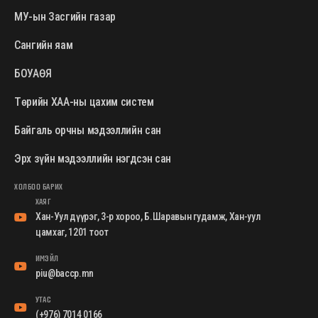
МУ-ын Засгийн газар
Сангийн яам
БОУАӨЯ
Төрийн ХАА-ны цахим систем
Байгаль орчны мэдээллийн сан
Эрх зүйн мэдээллийн нэгдсэн сан
ХОЛБОО БАРИХ
ХАЯГ
Хан-Уул дүүрэг, 3-р хороо, Б.Шаравын гудамж, Хан-уул
цамхаг, 1201 тоот
ИМЭЙЛ
piu@baccp.mn
УТАС
(+976) 7014 0166