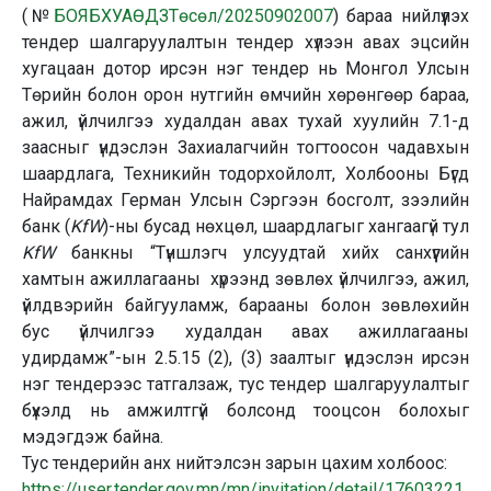
(№
БОЯБХУАӨДЗТөсөл/20250902007
) бараа нийлүүлэх
тендер шалгаруулалтын тендер хүлээн авах эцсийн
хугацаан дотор ирсэн нэг тендер нь Монгол Улсын
Төрийн болон орон нутгийн өмчийн хөрөнгөөр бараа,
ажил, үйлчилгээ худалдан авах тухай хуулийн 7.1-д
заасныг үндэслэн Захиалагчийн тогтоосон чадавхын
шаардлага, Техникийн тодорхойлолт, Холбооны Бүгд
Найрамдах Герман Улсын Сэргээн босголт, зээлийн
банк (
KfW
)-ны бусад нөхцөл, шаардлагыг хангаагүй тул
KfW
банкны “Түншлэгч улсуудтай хийх cанхүүгийн
хамтын ажиллагааны хүрээнд зөвлөх үйлчилгээ, ажил,
үйлдвэрийн байгууламж, барааны болон зөвлөхийн
бус үйлчилгээ худалдан авах ажиллагааны
удирдамж”-ын 2.5.15 (2), (3) заалтыг үндэслэн ирсэн
нэг тендерээс татгалзаж, тус тендер шалгаруулалтыг
бүхэлд нь амжилтгүй болсонд тооцсон болохыг
мэдэгдэж байна.
Тус тендерийн анх нийтэлсэн зарын цахим холбоос:
https://user.tender.gov.mn/mn/invitation/detail/17603221