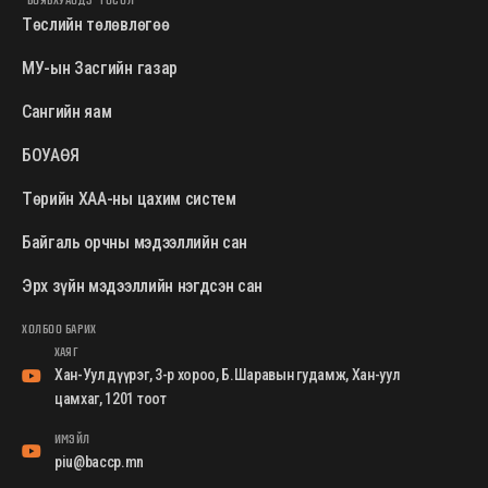
Төслийн төлөвлөгөө
МУ-ын Засгийн газар
Сангийн яам
БОУАӨЯ
Төрийн ХАА-ны цахим систем
Байгаль орчны мэдээллийн сан
Эрх зүйн мэдээллийн нэгдсэн сан
ХОЛБОО БАРИХ
ХАЯГ
Хан-Уул дүүрэг, 3-р хороо, Б.Шаравын гудамж, Хан-уул
цамхаг, 1201 тоот
ИМЭЙЛ
piu@baccp.mn