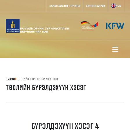
САНАЛ ХҮСЭЛТ, ГОМДОЛ
ХОЛБОО БАРИХ
ENG
ТӨСЛИЙН БҮРЭЛДЭХҮҮН ХЭСЭГ
ЭХЛЭЛ
ТӨСЛИЙН БҮРЭЛДЭХҮҮН ХЭСЭГ
БҮРЭЛДЭХҮҮН ХЭСЭГ 4