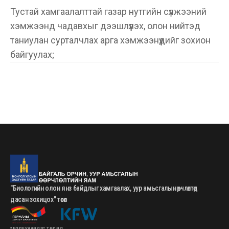
Тустай хамгаалалттай газар нутгийн сүлжээний
хэмжээнд чадавхыг дээшлүүлэх, олон нийтэд
таниулан сурталчлах арга хэмжээнүүдийг зохион
байгуулах;
"Биологийн олон янз байдлыг хамгаалах, уур амьсгалын өөрчлөлтөд
дасан зохицох" төсөл
"БОЯБХУАӨДЗ" ТӨСӨЛ